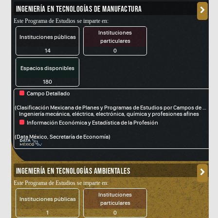
(Servicio Nacional del Empleo, STyPS)
INGENIERÍA EN TECNOLOGÍAS DE MANUFACTURA
Este Programa de Estudios se imparte en:
Instituciones
Instituciones públicas
particulares
14
0
Espacios disponibles
180
Campo Detallado
fdsa
(Clasificación Mexicana de Planes y Programas de Estudios por Campos de Formación Académica)
Ingeniería mecánica, eléctrica, electrónica, química y profesiones afines
Información Económica y Estadística de la Profesión
(Data México, Secretaría de Economía)
INGENIERÍA EN TECNOLOGÍAS AMBIENTALES
Este Programa de Estudios se imparte en:
Instituciones
Instituciones públicas
particulares
1
0