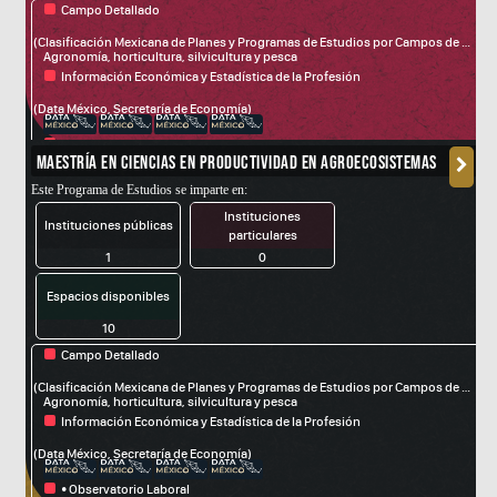
Campo Detallado
fdsa
(Clasificación Mexicana de Planes y Programas de Estudios por Campos de Formación Académica)
Agronomía, horticultura, silvicultura y pesca
Información Económica y Estadística de la Profesión
(Data México, Secretaría de Economía)
• Observatorio Laboral
MAESTRÍA EN CIENCIAS EN PRODUCTIVIDAD EN AGROECOSISTEMAS
(Servicio Nacional del Empleo, STyPS)
Este Programa de Estudios se imparte en:
Instituciones
Instituciones públicas
particulares
1
0
Espacios disponibles
10
Campo Detallado
fdsa
(Clasificación Mexicana de Planes y Programas de Estudios por Campos de Formación Académica)
Agronomía, horticultura, silvicultura y pesca
Información Económica y Estadística de la Profesión
(Data México, Secretaría de Economía)
• Observatorio Laboral