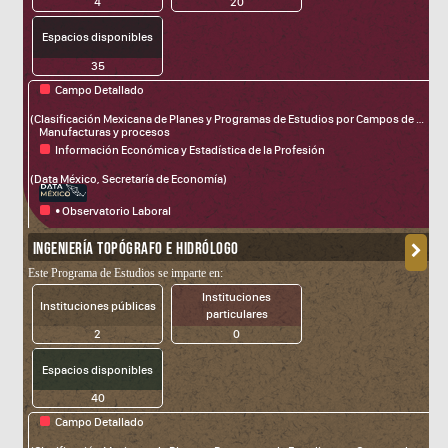
4
20
Espacios disponibles
35
Campo Detallado
fdsa
(Clasificación Mexicana de Planes y Programas de Estudios por Campos de Formación Académica)
Manufacturas y procesos
Información Económica y Estadística de la Profesión
(Data México, Secretaría de Economía)
• Observatorio Laboral
(Servicio Nacional del Empleo, STyPS)
INGENIERÍA TOPÓGRAFO E HIDRÓLOGO
Este Programa de Estudios se imparte en:
Instituciones
Instituciones públicas
particulares
2
0
Espacios disponibles
40
Campo Detallado
fdsa