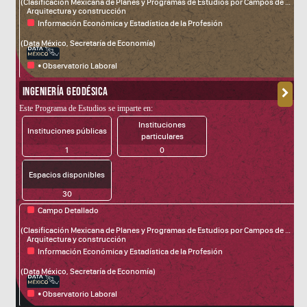
(Clasificación Mexicana de Planes y Programas de Estudios por Campos de Formación Académica)
Arquitectura y construcción
Información Económica y Estadística de la Profesión
(Data México, Secretaría de Economía)
• Observatorio Laboral
(Servicio Nacional del Empleo, STyPS)
INGENIERÍA GEODÉSICA
Este Programa de Estudios se imparte en:
Instituciones
Instituciones públicas
particulares
1
0
Espacios disponibles
30
Campo Detallado
fdsa
(Clasificación Mexicana de Planes y Programas de Estudios por Campos de Formación Académica)
Arquitectura y construcción
Información Económica y Estadística de la Profesión
(Data México, Secretaría de Economía)
• Observatorio Laboral