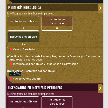
(Servicio Nacional del Empleo, STyPS)
INGENIERÍA HIDROLÓGICA
Este Programa de Estudios se imparte en:
Instituciones
Instituciones públicas
particulares
2
0
Espacios disponibles
30
Campo Detallado
fdsa
(Clasificación Mexicana de Planes y Programas de Estudios por Campos de Formación Académica)
Arquitectura y construcción
Información Económica y Estadística de la Profesión
(Data México, Secretaría de Economía)
• Observatorio Laboral
(Servicio Nacional del Empleo, STyPS)
LICENCIATURA EN INGENIERÍA PETROLERA
Este Programa de Estudios se imparte en:
Instituciones
Instituciones públicas
particulares